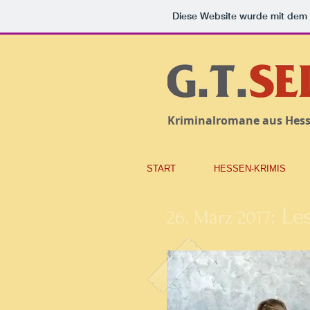
Diese Website wurde mit de
Kriminalromane aus Hes
START
HESSEN-KRIMIS
: L
26. März 2017