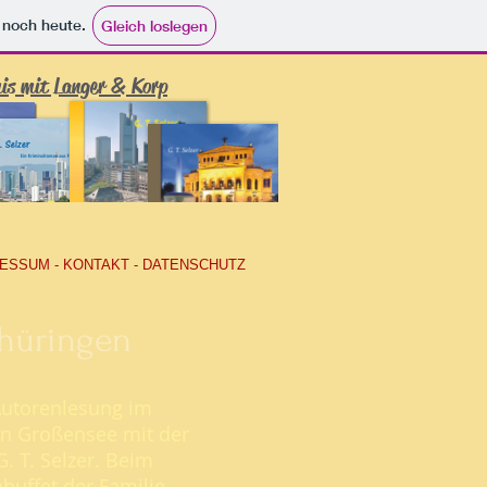
e noch heute.
Gleich loslegen
is mit Langer & Korp
ESSUM - KONTAKT - DATENSCHUTZ
hüringen
 Autorenlesung im
in Großensee mit der
G. T. Selzer. Beim
buffet der Familie