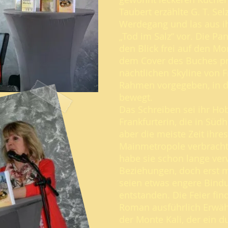
Taubert erzählte G. T. Sel
Werdegang und las aus 
„Tod im Salz“ vor. Die P
den Blick frei auf den Mo
dem Cover des Buches pr
nächtlichen Skyline von F
Rahmen vorgegeben, in d
bewegt.
Das Schreiben sei ihr Ho
Frankfurterin, die in Sü
aber die meiste Zeit ihre
Mainmetropole verbrach
habe sie schon lange ver
Beziehungen, doch erst mi
seien etwas engere Bind
entstanden. Die Feier fi
Roman ausführlich Erwäh
der Monte Kali, der ein d