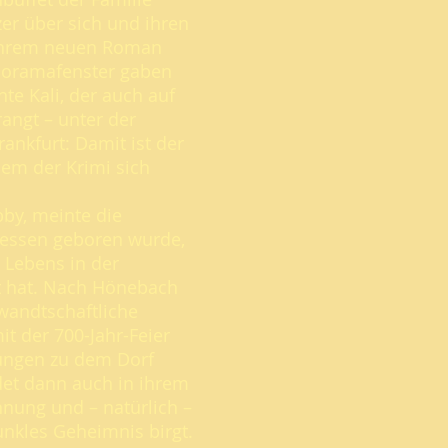
zer über sich und ihren
ihrem neuen Roman
anoramafenster gaben
nte Kali, der auch auf
angt – unter der
rankfurt: Damit ist der
em der Krimi sich
bby, meinte die
dhessen geboren wurde,
s Lebens in der
t hat. Nach Hönebach
wandtschaftliche
t der 700-Jahr-Feier
ungen zu dem Dorf
ndet dann auch in ihrem
nung und – natürlich –
unkles Geheimnis birgt.