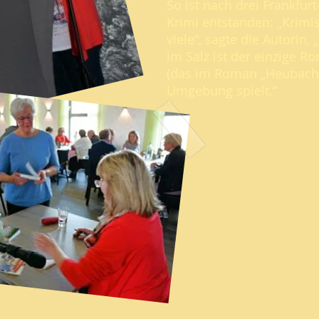
So ist nach drei Frankfur
Krimi entstanden: „Krimis
viele“, sagte die Autorin,
im Salz ist der einzige 
(das im Roman „Heubach“
Umgebung spielt.“