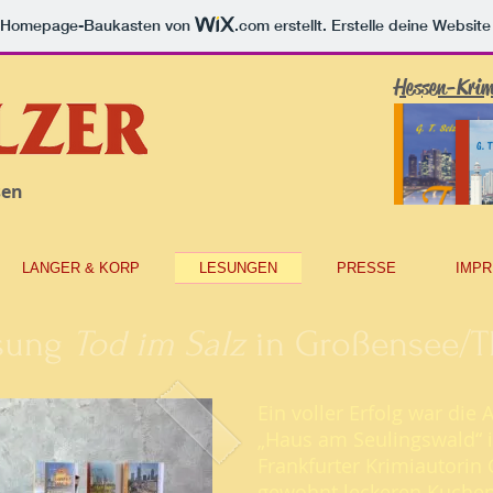
m Homepage-Baukasten von
.com
erstellt. Erstelle deine Websit
Hessen-Krim
sen
LANGER & KORP
LESUNGEN
PRESSE
IMPR
esung
Tod im Salz
in Großensee/T
Ein voller Erfolg war die
„Haus am Seulingswald“ 
Frankfurter Krimiautorin 
gewohnt leckeren Kuchen